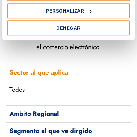
¡Transforma tus ventas con el Kit Digital y
PERSONALIZAR
nuestro Servicio de Asesoramiento en Ventas
Digitales! Solicita más información y descubre
DENEGAR
cómo podemos ayudarte a alcanzar el éxito en
el comercio electrónico.
Sector al que aplica
Todos
Ambito Regional
Segmento al que va dirgido