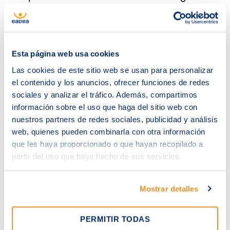
que consiste en un servicio gestionado y unas
herramientas de software no es lo único que
necesitas. Tus usuarios deben estar formados
Esta página web usa cookies
en seguridad, porque muchos problemas se
Las cookies de este sitio web se usan para personalizar
pueden evitar si en su día a día toman algunas
el contenido y los anuncios, ofrecer funciones de redes
sociales y analizar el tráfico. Además, compartimos
medidas de autoprotección.
información sobre el uso que haga del sitio web con
nuestros partners de redes sociales, publicidad y análisis
web, quienes pueden combinarla con otra información
que les haya proporcionado o que hayan recopilado a
partir del uso que haya hecho de sus servicios.
Mostrar detalles
Ayudas
PERMITIR TODAS